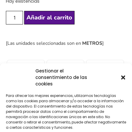
Hay existencias
Añadir al carrito
[Las unidades seleccionadas son en
METROS
]
Gestionar el
consentimiento de las
COMPRA
ENVÍO 24-48H
TIENDA FÍSICA
cookies
SEGURA
Para ofrecer las mejores experiencias, utilizamos tecnologías
como las cookies para almacenar y/o acceder a la información
del dispositivo. El consentimiento de estas tecnologías nos
Descripción
Información adicional
permitirá procesar datos como el comportamiento de
navegación o las identificaciones únicas en este sitio. No
consentir o retirar el consentimiento, puede afectar negativamente
Valoraciones (0)
a ciertas características y funciones.