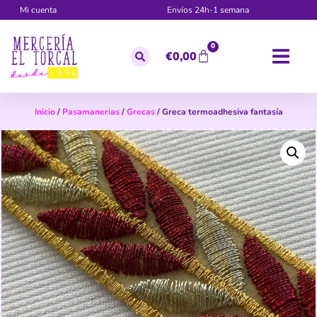
Mi cuenta
Envíos 24h-1 semana
0
€
0,00
Inicio
/
Pasamanerias
/
Grecas
/ Greca termoadhesiva fantasía