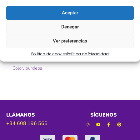
Descripción
Aceptar
Greca termoadhesiva hojas burdeos
Denegar
Ref. 005245
Ver preferencias
Tamaño. 30 mm aprox
Política de cookies
Política de Privacidad
Color. burdeos
LLÁMANOS
SÍGUENOS
+34 608 196 565