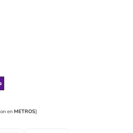
o
son en
METROS
]