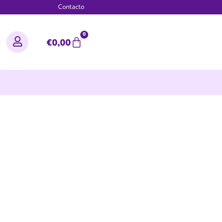
g
Contacto
0
€
0,00