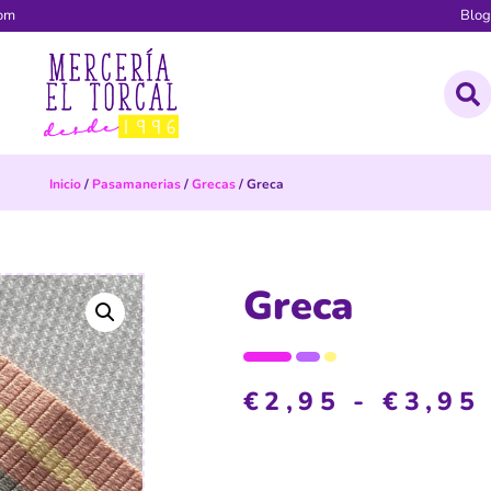
com
Blo
Inicio
/
Pasamanerias
/
Grecas
/ Greca
Greca
€
2,95
-
€
3,95