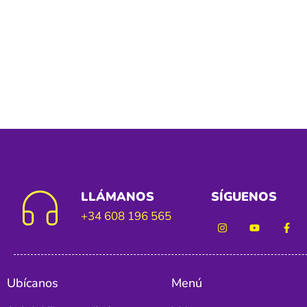
LLÁMANOS
SÍGUENOS
+34 608 196 565
Ubícanos
Menú