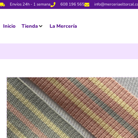
Envíos 24h - 1 semana
608 196 565
info@merceriaeltorcal.
Inicio
Tienda
La Mercería