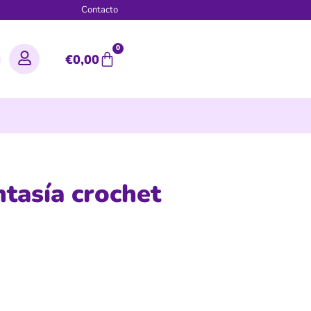
g
Contacto
0
€
0,00
ntasía crochet