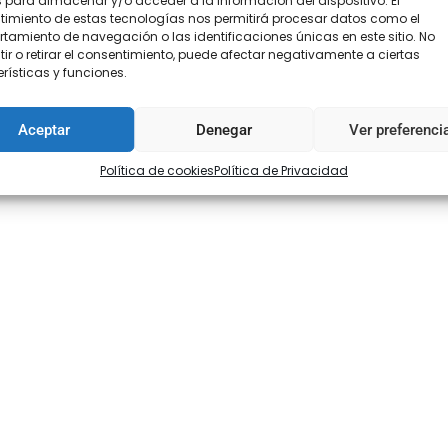
 para almacenar y/o acceder a la información del dispositivo. El
imiento de estas tecnologías nos permitirá procesar datos como el
amiento de navegación o las identificaciones únicas en este sitio. No
ir o retirar el consentimiento, puede afectar negativamente a ciertas
rísticas y funciones.
Aceptar
Denegar
Ver preferenci
Política de cookies
Política de Privacidad