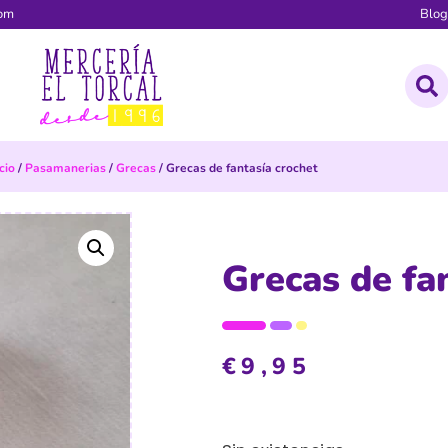
com
Blo
icio
/
Pasamanerias
/
Grecas
/ Grecas de fantasía crochet
Grecas de fa
€
9,95