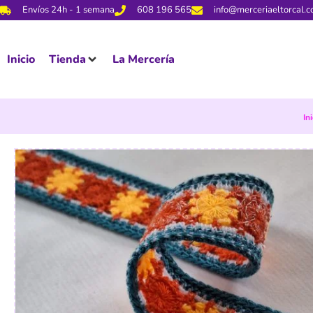
Envíos 24h - 1 semana
608 196 565
info@merceriaeltorcal.
Inicio
Tienda
La Mercería
In