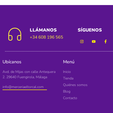
LLÁMANOS
SÍGUENOS
+34 608 196 565
Ubícanos
Menú
Avd. de Mijas con calle Antequera
Inicio
2. 29640 Fuengirola, Málaga
Tienda
Quiénes somos
info@merceriaeltorcal.com
Blog
Contacto