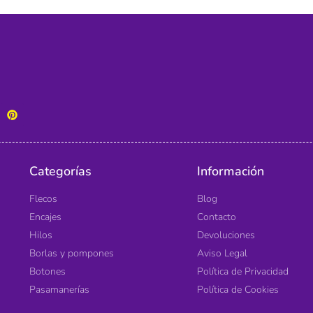
Categorías
Información
Flecos
Blog
Encajes
Contacto
Hilos
Devoluciones
Borlas y pompones
Aviso Legal
Botones
Política de Privacidad
Pasamanerías
Política de Cookies