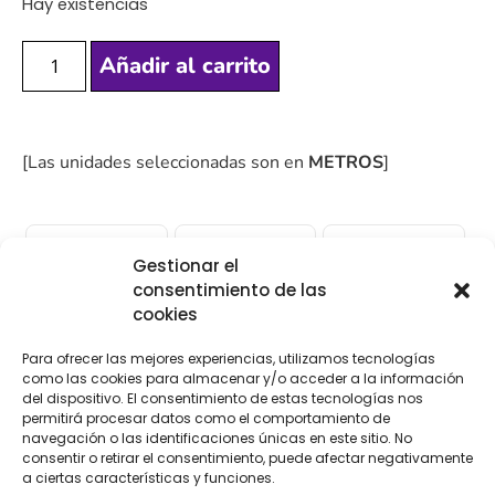
Hay existencias
Añadir al carrito
[Las unidades seleccionadas son en
METROS
]
Gestionar el
consentimiento de las
COMPRA
ENVÍO 24-48H
TIENDA FÍSICA
cookies
SEGURA
Para ofrecer las mejores experiencias, utilizamos tecnologías
como las cookies para almacenar y/o acceder a la información
del dispositivo. El consentimiento de estas tecnologías nos
Descripción
Información adicional
permitirá procesar datos como el comportamiento de
navegación o las identificaciones únicas en este sitio. No
consentir o retirar el consentimiento, puede afectar negativamente
Valoraciones (0)
a ciertas características y funciones.