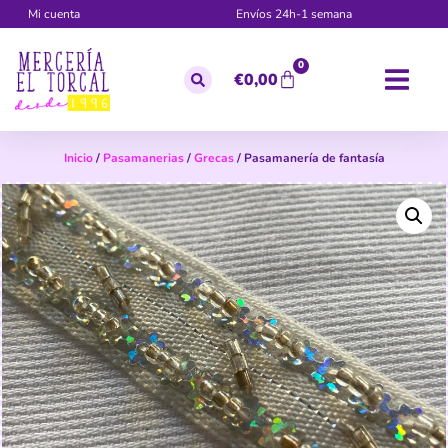
Mi cuenta
Envíos 24h-1 semana
0
€
0,00
Inicio
/
Pasamanerias
/
Grecas
/ Pasamanería de fantasía