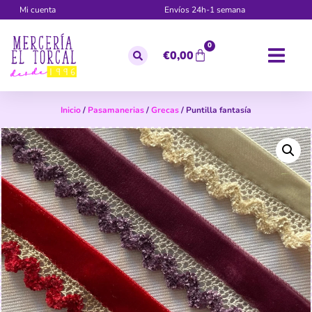
Mi cuenta
Envíos 24h-1 semana
0
€
0,00
Inicio
/
Pasamanerias
/
Grecas
/ Puntilla fantasía