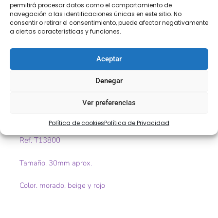
COMPRA
ENVÍO 24-48H
TIENDA FÍSICA
permitirá procesar datos como el comportamiento de
SEGURA
navegación o las identificaciones únicas en este sitio. No
consentir o retirar el consentimiento, puede afectar negativamente
a ciertas características y funciones.
Descripción
Información adicional
Aceptar
Descripción
Denegar
Ver preferencias
Greca de fantasía «Entredós bolillo con lazo de
terciopelo»
Política de cookies
Política de Privacidad
Ref. T13800
Tamaño. 30mm aprox.
Color. morado, beige y rojo