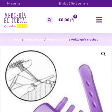
Mi cuenta
Envíos 24h-1 semana
0
€
0,00
Inicio
/
Manualidades
/
Punto y crochet
/ Anillo guía crochet