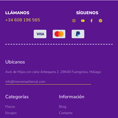
LLÁMANOS
SÍGUENOS
+34 608 196 565
Ubícanos
Avd. de Mijas con calle Antequera 2. 29640 Fuengirola, Málaga
info@merceriaeltorcal.com
Categorías
Información
Flecos
Blog
Encajes
Contacto