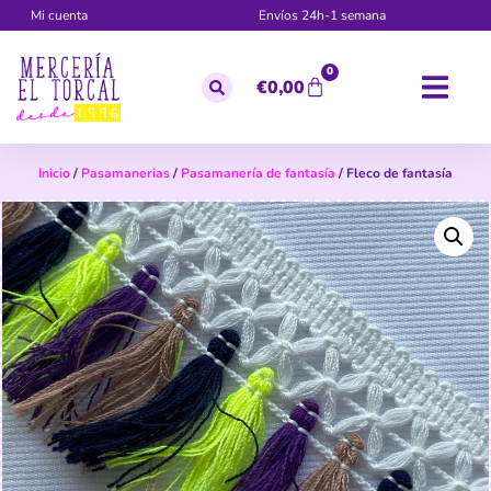
Mi cuenta
Envíos 24h-1 semana
0
€
0,00
Inicio
/
Pasamanerias
/
Pasamanería de fantasía
/ Fleco de fantasía