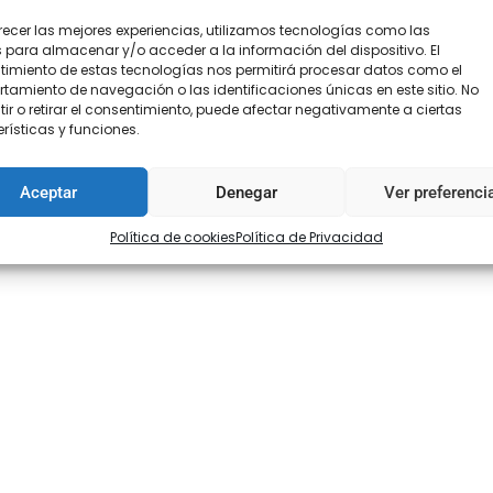
recer las mejores experiencias, utilizamos tecnologías como las
 para almacenar y/o acceder a la información del dispositivo. El
imiento de estas tecnologías nos permitirá procesar datos como el
amiento de navegación o las identificaciones únicas en este sitio. No
ir o retirar el consentimiento, puede afectar negativamente a ciertas
oraciones (0)
rísticas y funciones.
Aceptar
Denegar
Ver preferenci
Política de cookies
Política de Privacidad