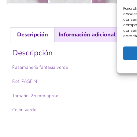
Para of
cookies
consent
comport
consent
Descripción
Información adicional
Val
caracte
Descripción
Pasamanería fantasía verde
Ref. PASFIN
Tamaño. 25 mm aprox
Color. verde