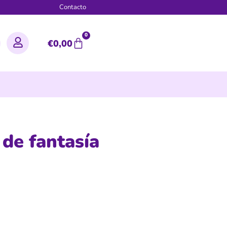
g
Contacto
0
€
0,00
de fantasía