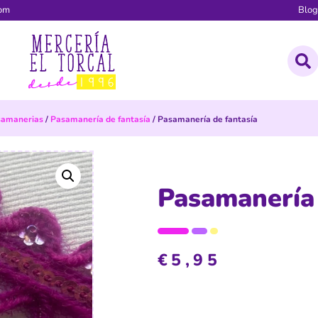
com
Blo
samanerias
/
Pasamanería de fantasía
/ Pasamanería de fantasía
Pasamanería 
€
5,95