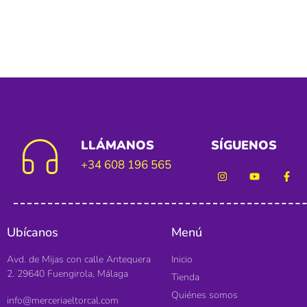
LLÁMANOS
SÍGUENOS
+34 608 196 565
Ubícanos
Menú
Avd. de Mijas con calle Antequera
Inicio
2. 29640 Fuengirola, Málaga
Tienda
Quiénes somos
info@merceriaeltorcal.com