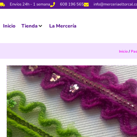
Envíos 24h - 1 semana
608 196 565
info@merceriaeltorcal.
Inicio
Tienda
La Mercería
Inicio
/
Pa