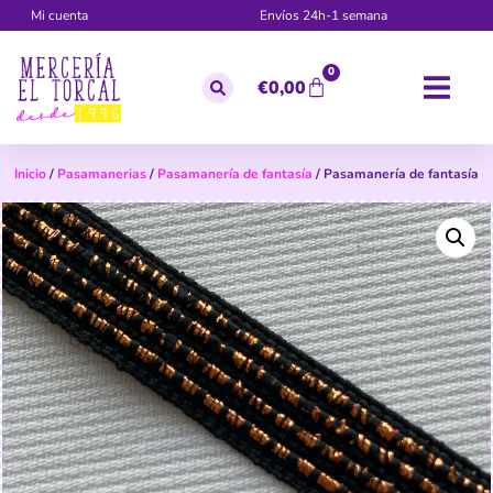
Mi cuenta
Envíos 24h-1 semana
0
€
0,00
Inicio
/
Pasamanerias
/
Pasamanería de fantasía
/ Pasamanería de fantasía