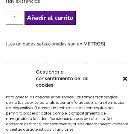
Hay existencias
Añadir al carrito
[Las unidades seleccionadas son en
METROS
]
Gestionar el
consentimiento de las
COMPRA
ENVÍO 24-48H
TIENDA FÍSICA
cookies
SEGURA
Para ofrecer las mejores experiencias, utilizamos tecnologías
como las cookies para almacenar y/o acceder a la información
del dispositivo. El consentimiento de estas tecnologías nos
Descripción
Información adicional
permitirá procesar datos como el comportamiento de
navegación o las identificaciones únicas en este sitio. No
consentir o retirar el consentimiento, puede afectar negativamente
Valoraciones (0)
a ciertas características y funciones.