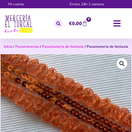
Mi cuenta
Envíos 24h-1 semana
0
€
0,00
Inicio
/
Pasamanerias
/
Pasamanería de fantasía
/ Pasamanería de fantasía