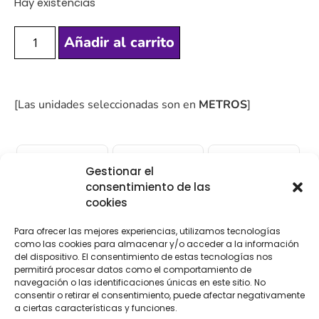
Hay existencias
Añadir al carrito
[Las unidades seleccionadas son en
METROS
]
Gestionar el
consentimiento de las
COMPRA
ENVÍO 24-48H
TIENDA FÍSICA
cookies
SEGURA
Para ofrecer las mejores experiencias, utilizamos tecnologías
como las cookies para almacenar y/o acceder a la información
del dispositivo. El consentimiento de estas tecnologías nos
Descripción
Información adicional
permitirá procesar datos como el comportamiento de
navegación o las identificaciones únicas en este sitio. No
consentir o retirar el consentimiento, puede afectar negativamente
Valoraciones (0)
a ciertas características y funciones.