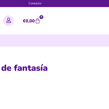
g
Contacto
0
€
0,00
de fantasía