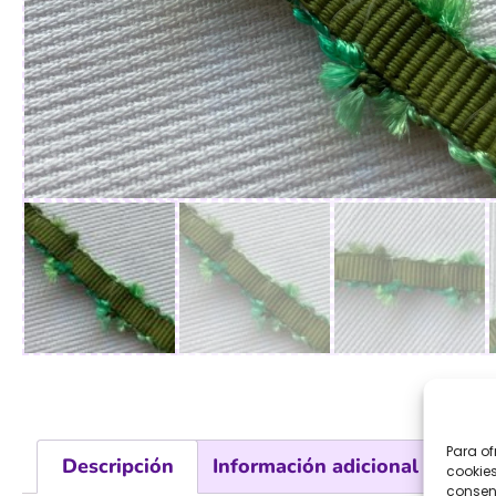
Para of
Descripción
Información adicional
Val
cookies
consent