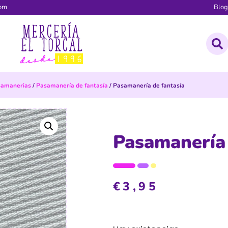
com
Blo
samanerias
/
Pasamanería de fantasía
/ Pasamanería de fantasía
Pasamanería 
€
3,95