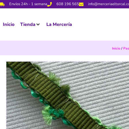
Envíos 24h - 1 semana
608 196 565
info@merceriaeltorcal.
Inicio
Tienda
La Mercería
Inicio
/
Pa