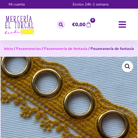
Mi cuenta
Envíos 24h-1 semana
0
€
0,00
Inicio
/
Pasamanerias
/
Pasamanería de fantasía
/ Pasamanería de fantasía