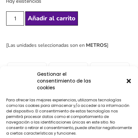
Hay existencias
Añadir al carrito
[Las unidades seleccionadas son en
METROS
]
Gestionar el
consentimiento de las
COMPRA
ENVÍO 24-48H
TIENDA FÍSICA
cookies
SEGURA
Para ofrecer las mejores experiencias, utilizamos tecnologías
como las cookies para almacenar y/o acceder a la información
del dispositivo. El consentimiento de estas tecnologías nos
Descripción
Información adicional
permitirá procesar datos como el comportamiento de
navegación o las identificaciones únicas en este sitio. No
consentir o retirar el consentimiento, puede afectar negativamente
Valoraciones (0)
a ciertas características y funciones.