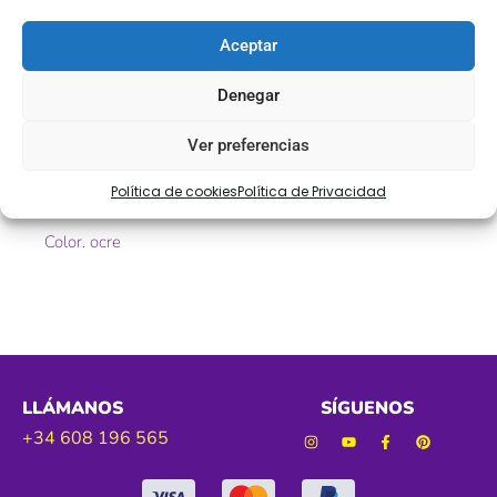
Descripción
Aceptar
Pasamanería fantasía ocre de 40 mm
Denegar
Ref. 5770
Ver preferencias
Tamaño. 40 mm
Política de cookies
Política de Privacidad
Color. ocre
LLÁMANOS
SÍGUENOS
+34 608 196 565