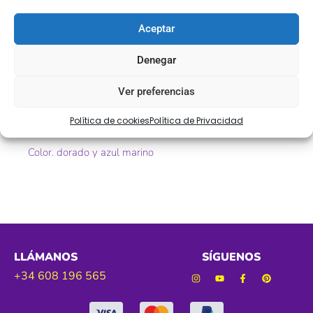
Descripción
Aceptar
Pasamanería fantasía dorada y azul marino
Denegar
Ref. 007535
Ver preferencias
Tamaño. 20 mm aprox
Política de cookies
Política de Privacidad
Color. dorado y azul marino
LLÁMANOS
SÍGUENOS
+34 608 196 565