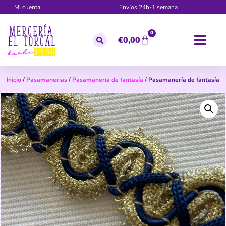
Mi cuenta
Envíos 24h-1 semana
0
€
0,00
Inicio
/
Pasamanerias
/
Pasamanería de fantasía
/ Pasamanería de fantasía