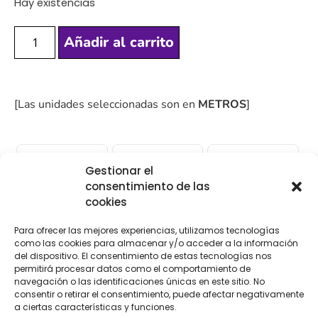
Hay existencias
Añadir al carrito
[Las unidades seleccionadas son en
METROS
]
Gestionar el
consentimiento de las
COMPRA
ENVÍO 24-48H
TIENDA FÍSICA
cookies
SEGURA
Para ofrecer las mejores experiencias, utilizamos tecnologías
como las cookies para almacenar y/o acceder a la información
del dispositivo. El consentimiento de estas tecnologías nos
Descripción
Información adicional
permitirá procesar datos como el comportamiento de
navegación o las identificaciones únicas en este sitio. No
consentir o retirar el consentimiento, puede afectar negativamente
Valoraciones (0)
a ciertas características y funciones.