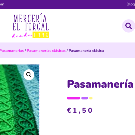
com
Blo
Pasamanerias
/
Pasamanerías clásicas
/ Pasamanería clásica
Pasamanería 
€
1,50