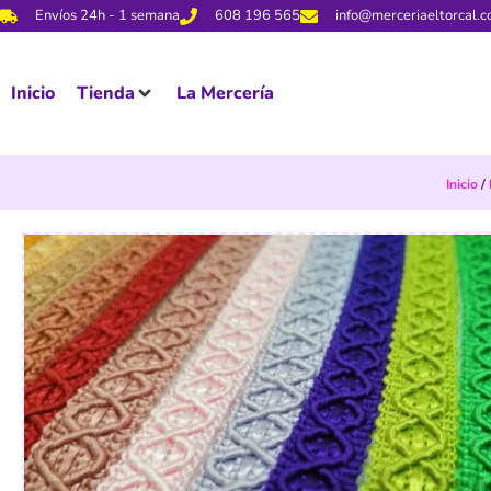
Envíos 24h - 1 semana
608 196 565
info@merceriaeltorcal.
Inicio
Tienda
La Mercería
Inicio
/