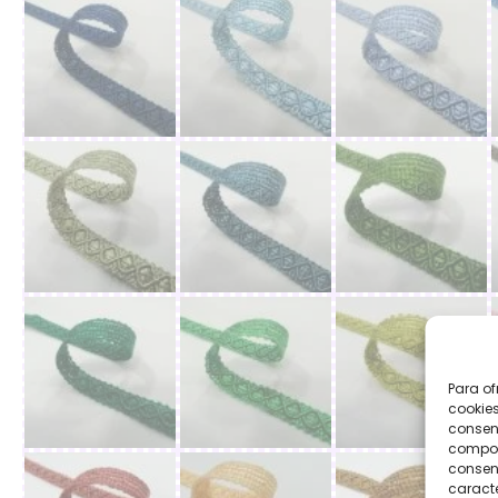
Para of
cookies
consent
comport
consent
caracte