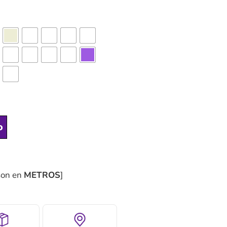
o
son en
METROS
]