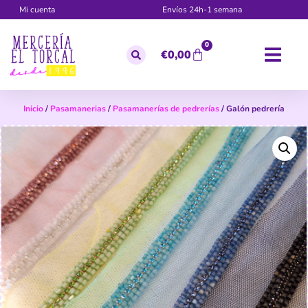
Mi cuenta
Envíos 24h-1 semana
0
€
0,00
Inicio
/
Pasamanerias
/
Pasamanerías de pedrerías
/ Galón pedrería