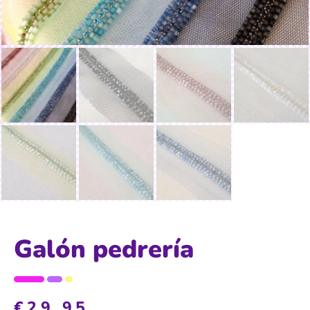
Galón pedrería
€
29,95