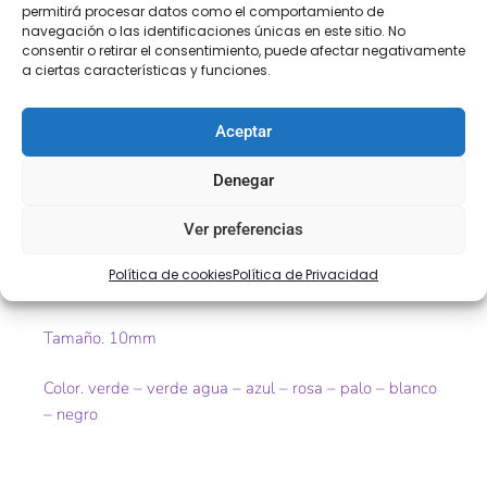
COMPRA
ENVÍO 24-48H
TIENDA FÍSICA
permitirá procesar datos como el comportamiento de
SEGURA
navegación o las identificaciones únicas en este sitio. No
consentir o retirar el consentimiento, puede afectar negativamente
a ciertas características y funciones.
Descripción
Información adicional
Aceptar
Descripción
Denegar
Ver preferencias
Pasamanería fantasía pedrería en tul bordado
Política de cookies
Política de Privacidad
Ref. 9551
Tamaño. 10mm
Color. verde – verde agua – azul – rosa – palo – blanco
– negro