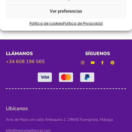
Pasamanería dorada de 2cm de anchura
Ver preferencias
Política de cookies
Política de Privacidad
LLÁMANOS
SÍGUENOS
+34 608 196 565
Ubícanos
Avd. de Mijas con calle Antequera 2. 29640 Fuengirola, Málaga
info@merceriaeltorcal.com