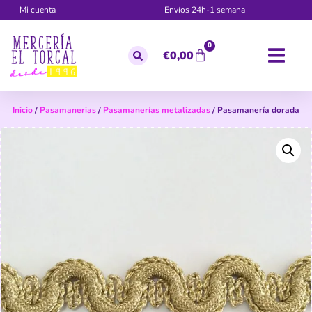
Mi cuenta
Envíos 24h-1 semana
0
€
0,00
Inicio
/
Pasamanerias
/
Pasamanerías metalizadas
/ Pasamanería dorada