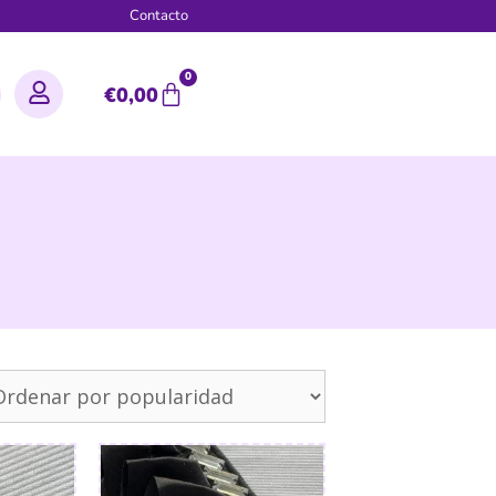
g
Contacto
0
€
0,00