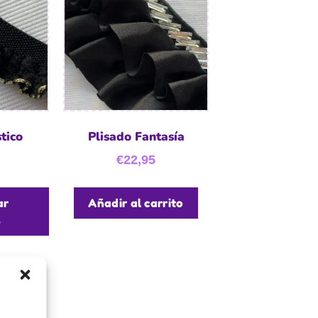
tico
Plisado Fantasía
€
22,95
ar
Añadir al carrito
s