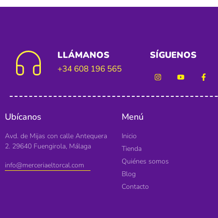
LLÁMANOS
SÍGUENOS
+34 608 196 565
Ubícanos
Menú
Avd. de Mijas con calle Antequera
Inicio
2. 29640 Fuengirola, Málaga
Tienda
Quiénes somos
info@merceriaeltorcal.com
Blog
Contacto