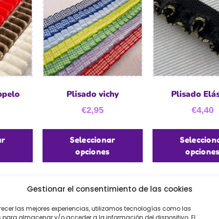
opelo
Plisado vichy
Plisado Elás
€
2,95
€
4,40
ar
Seleccionar
Seleccion
opciones
opcione
Gestionar el consentimiento de las cookies
recer las mejores experiencias, utilizamos tecnologías como las
 para almacenar y/o acceder a la información del dispositivo. El