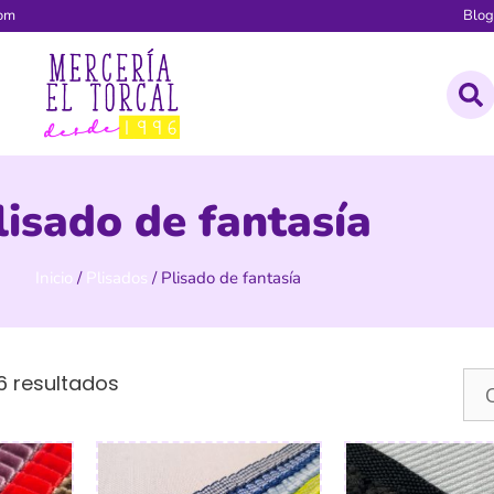
com
Blo
lisado de fantasía
Inicio
/
Plisados
/ Plisado de fantasía
6 resultados