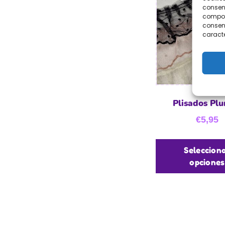
consent
comport
consent
caracte
Plisados Plu
€
5,95
Seleccion
opciones