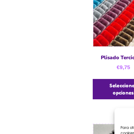
Plisado Terci
€
9,75
Seleccion
opciones
Para of
cookies