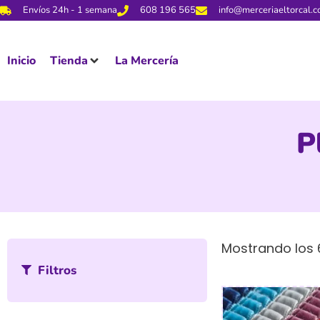
Envíos 24h - 1 semana
608 196 565
info@merceriaeltorcal.
Inicio
Tienda
La Mercería
P
Mostrando los 
Filtros