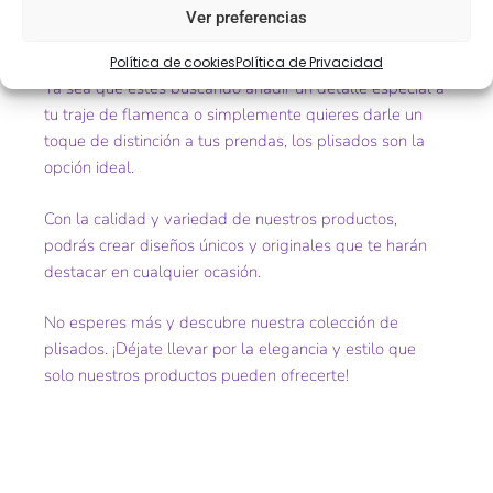
así como carruchas y fruncidos para darle un acabado
Ver preferencias
impecable a tus creaciones.
Política de cookies
Política de Privacidad
Ya sea que estés buscando añadir un detalle especial a
tu traje de flamenca o simplemente quieres darle un
toque de distinción a tus prendas, los plisados son la
opción ideal.
Con la calidad y variedad de nuestros productos,
podrás crear diseños únicos y originales que te harán
destacar en cualquier ocasión.
No esperes más y descubre nuestra colección de
plisados. ¡Déjate llevar por la elegancia y estilo que
solo nuestros productos pueden ofrecerte!