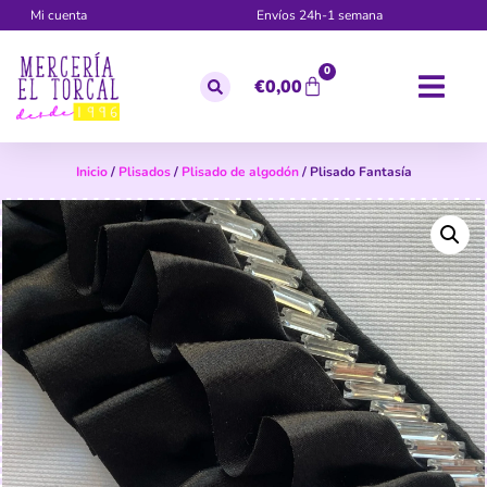
Mi cuenta
Envíos 24h-1 semana
0
€
0,00
Inicio
/
Plisados
/
Plisado de algodón
/ Plisado Fantasía