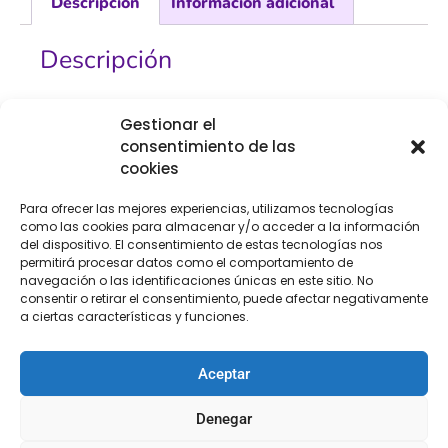
Descripción
Información adicional
Descripción
Plisado de fantasía, con pedrería
Gestionar el
consentimiento de las
Ref. PLIFIN
cookies
Tamaño. 80 mm
Para ofrecer las mejores experiencias, utilizamos tecnologías
como las cookies para almacenar y/o acceder a la información
del dispositivo. El consentimiento de estas tecnologías nos
Color. negro
permitirá procesar datos como el comportamiento de
navegación o las identificaciones únicas en este sitio. No
consentir o retirar el consentimiento, puede afectar negativamente
a ciertas características y funciones.
Los
plisados
son la elección perfecta para darle un
toque sofisticado y elegante a tus prendas.
Aceptar
En nuestra tienda online podrás encontrar una amplia
Denegar
variedad de plisados en todos los colores y tamaños,