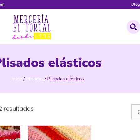
com
Blo
lisados elásticos
Inicio
/
Plisados
/ Plisados elásticos
2 resultados