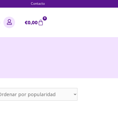
g
Contacto
0
€
0,00