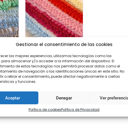
Gestionar el consentimiento de las cookies
tico
Plisado elástico
recer las mejores experiencias, utilizamos tecnologías como las
 para almacenar y/o acceder a la información del dispositivo. El
95
€
2,95
imiento de estas tecnologías nos permitirá procesar datos como el
amiento de navegación o las identificaciones únicas en este sitio. No
ir o retirar el consentimiento, puede afectar negativamente a ciertas
ar
Seleccionar
rísticas y funciones.
opciones
Aceptar
Denegar
Ver preferenci
Política de cookies
Política de Privacidad