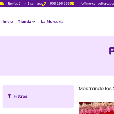
Envíos 24h - 1 semana
608 196 565
info@merceriaeltorcal.
Inicio
Tienda
La Mercería
P
Mostrando los 
Filtros