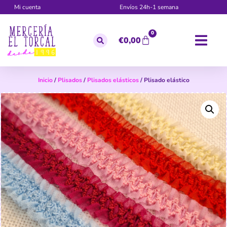
Mi cuenta
Envíos 24h-1 semana
0
€
0,00
Inicio
/
Plisados
/
Plisados elásticos
/ Plisado elástico