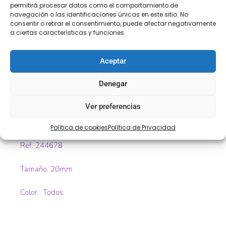
COMPRA
ENVÍO 24-48H
TIENDA FÍSICA
permitirá procesar datos como el comportamiento de
SEGURA
navegación o las identificaciones únicas en este sitio. No
consentir o retirar el consentimiento, puede afectar negativamente
a ciertas características y funciones.
Descripción
Información adicional
Aceptar
Descripción
Denegar
Ver preferencias
Plisado de elástico de organza especial para Felpitas o
diademas de bebé
Política de cookies
Política de Privacidad
Ref. 244678
Tamaño. 20mm
Color. Todos