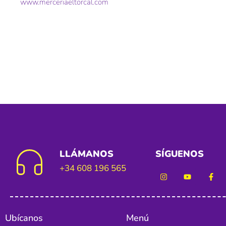
www.merceriaeltorcal.com
LLÁMANOS
SÍGUENOS
+34 608 196 565
Ubícanos
Menú