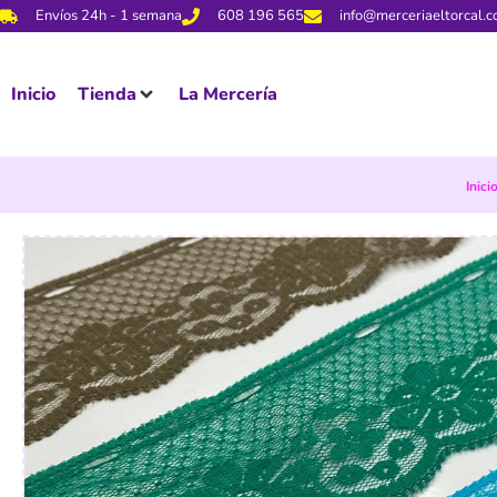
Envíos 24h - 1 semana
608 196 565
info@merceriaeltorcal.
Inicio
Tienda
La Mercería
Inici