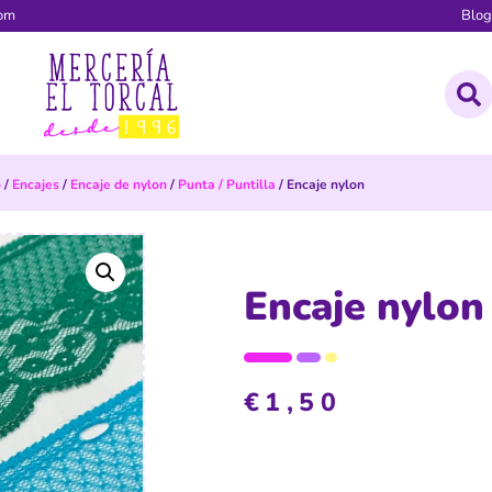
com
Blo
o
/
Encajes
/
Encaje de nylon
/
Punta / Puntilla
/ Encaje nylon
Encaje nylon
€
1,50