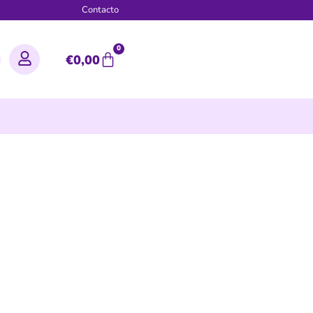
g
Contacto
0
€
0,00