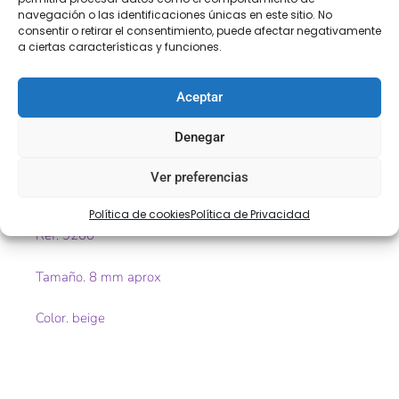
COMPRA
ENVÍO 24-48H
TIENDA FÍSICA
navegación o las identificaciones únicas en este sitio. No
SEGURA
consentir o retirar el consentimiento, puede afectar negativamente
a ciertas características y funciones.
Aceptar
Descripción
Información adicional
Denegar
Descripción
Ver preferencias
Encaje de punta de bolillo
Política de cookies
Política de Privacidad
Ref. 9200
Tamaño. 8 mm aprox
Color. beige