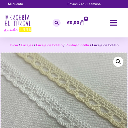
Mi cuenta
Envíos 24h-1 semana
0
€
0,00
Inicio
/
Encajes
/
Encaje de bolillo
/
Punta/Puntilla
/ Encaje de bolillo