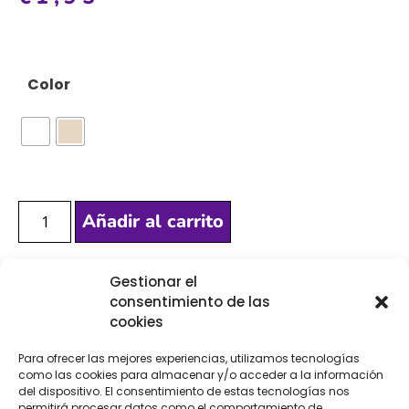
Color
Añadir al carrito
Gestionar el
[Las unidades seleccionadas son en
METROS
]
consentimiento de las
cookies
Para ofrecer las mejores experiencias, utilizamos tecnologías
como las cookies para almacenar y/o acceder a la información
del dispositivo. El consentimiento de estas tecnologías nos
permitirá procesar datos como el comportamiento de