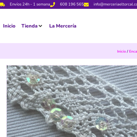
Envíos 24h - 1 semana
608 196 565
info@merceriaeltorcal.
Inicio
Tienda
La Mercería
Inicio
/
Enca