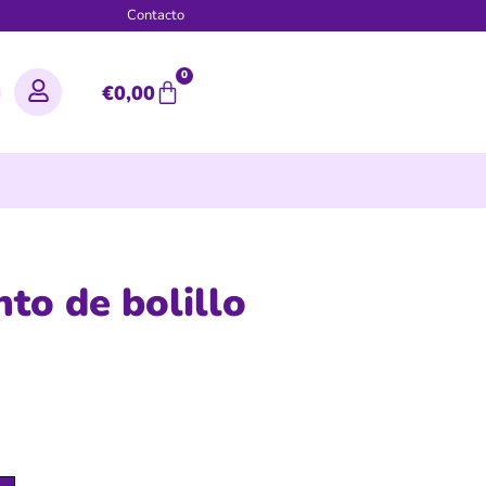
g
Contacto
0
€
0,00
nto de bolillo