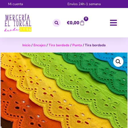
Mi cuenta
Envíos 24h-1 semana
0
€
0,00
Inicio
/
Encajes
/
Tira bordada
/
Punta
/ Tira bordada