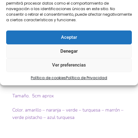
COMPRA
ENVÍO 24-48H
TIENDA FÍSICA
permitirá procesar datos como el comportamiento de
SEGURA
navegación o las identificaciones únicas en este sitio. No
consentir o retirar el consentimiento, puede afectar negativamente
a ciertas características y funciones.
Descripción
Información adicional
Aceptar
Descripción
Denegar
Ver preferencias
Tira bordada colores
Política de cookies
Política de Privacidad
Ref.2176
Tamaño. 5cm aprox
Color. amarillo – naranja – verde – turquesa – marrón –
verde pistacho – azul turquesa