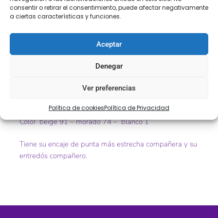
Descripción
Información adicional
consentir o retirar el consentimiento, puede afectar negativamente
a ciertas características y funciones.
Descripción
Aceptar
Puntilla de guipur / tul bordado de unos 10 cm de
ancho en varios colores:
Denegar
Ref.9008
Ver preferencias
Tamaño. 10cm
Política de cookies
Política de Privacidad
Color. beige 91 – morado 74 – blanco 1
Tiene su encaje de punta más estrecha compañera y su
entredós compañero.