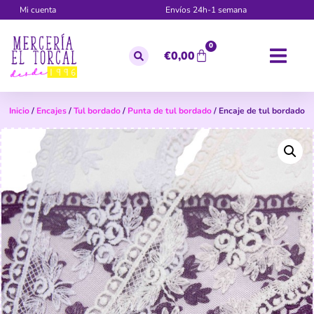
Mi cuenta
Envíos 24h-1 semana
0
€
0,00
Inicio
/
Encajes
/
Tul bordado
/
Punta de tul bordado
/ Encaje de tul bordado