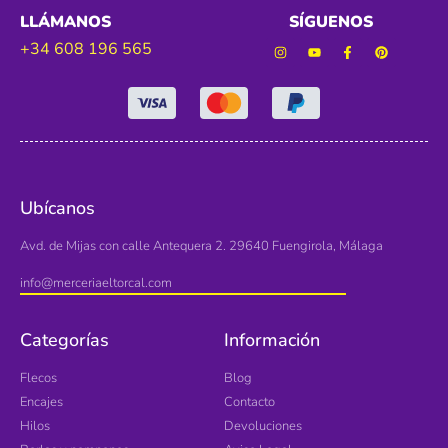
LLÁMANOS
SÍGUENOS
+34 608 196 565
Ubícanos
Avd. de Mijas con calle Antequera 2. 29640 Fuengirola, Málaga
info@merceriaeltorcal.com
Categorías
Información
Flecos
Blog
Encajes
Contacto
Hilos
Devoluciones