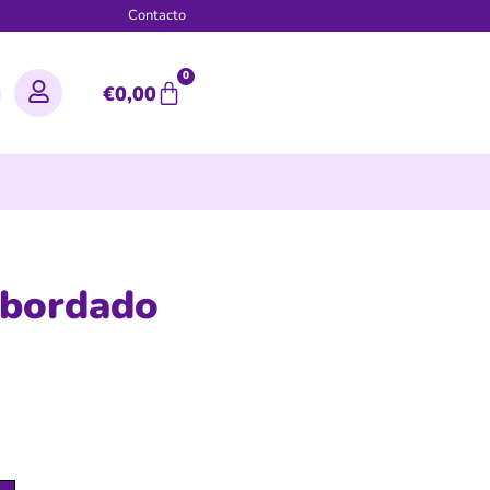
g
Contacto
0
€
0,00
 bordado