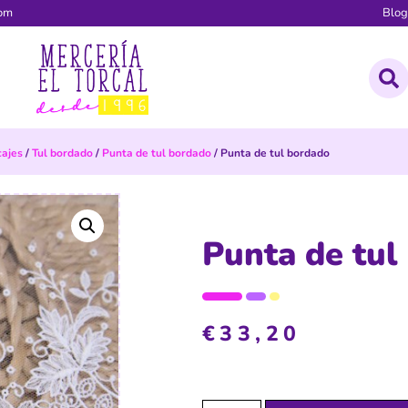
com
Blo
ajes
/
Tul bordado
/
Punta de tul bordado
/ Punta de tul bordado
Punta de tul
€
33,20