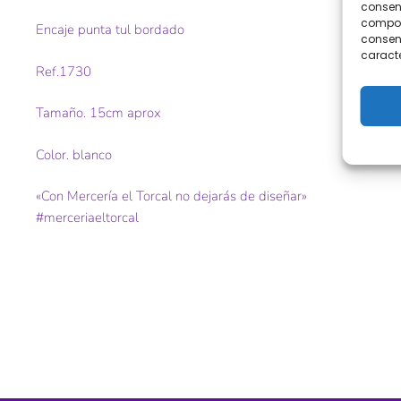
consent
comport
Encaje punta tul bordado
consent
caracte
Ref.1730
Tamaño. 15cm aprox
Color. blanco
«Con Mercería el Torcal no dejarás de diseñar»
#merceriaeltorcal