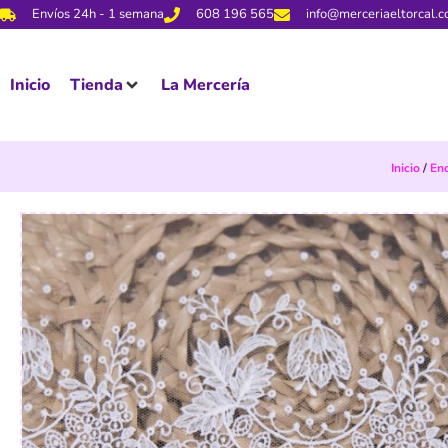
Envíos 24h - 1 semana
608 196 565
info@merceriaeltorcal.
Inicio
Tienda
La Mercería
Inicio
/
Enc