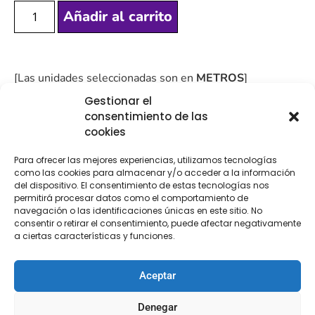
Añadir al carrito
[Las unidades seleccionadas son en
METROS
]
Gestionar el
consentimiento de las
cookies
Para ofrecer las mejores experiencias, utilizamos tecnologías
COMPRA
ENVÍO 24-48H
TIENDA FÍSICA
como las cookies para almacenar y/o acceder a la información
SEGURA
del dispositivo. El consentimiento de estas tecnologías nos
permitirá procesar datos como el comportamiento de
navegación o las identificaciones únicas en este sitio. No
consentir o retirar el consentimiento, puede afectar negativamente
a ciertas características y funciones.
Descripción
Aceptar
Descripción
Denegar
Punta tul bordado 13.5 cm