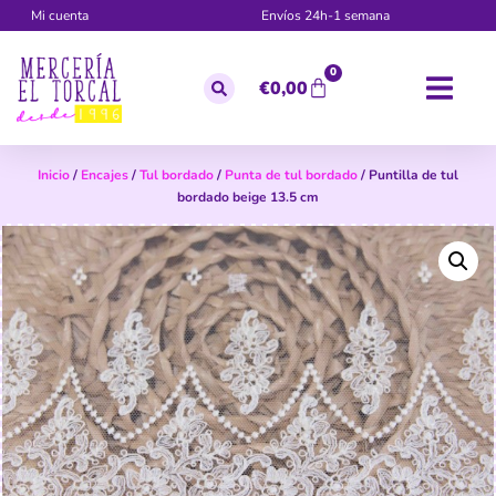
Mi cuenta
Envíos 24h-1 semana
0
€
0,00
Inicio
/
Encajes
/
Tul bordado
/
Punta de tul bordado
/ Puntilla de tul
bordado beige 13.5 cm