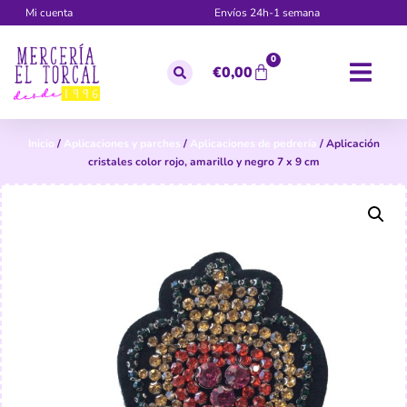
Mi cuenta
Envíos 24h-1 semana
0
€
0,00
Inicio
/
Aplicaciones y parches
/
Aplicaciones de pedrería
/ Aplicación
cristales color rojo, amarillo y negro 7 x 9 cm