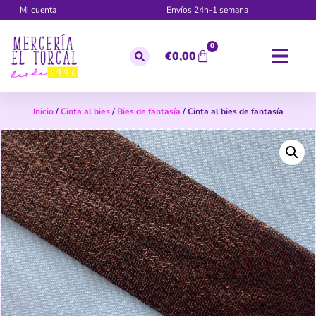
Mi cuenta
Envíos 24h-1 semana
0
€
0,00
Inicio
/
Cinta al bies
/
Bies de fantasía
/ Cinta al bies de fantasía