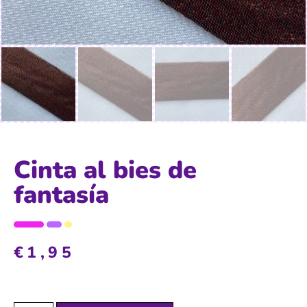
Cinta al bies de
fantasía
€
1,95