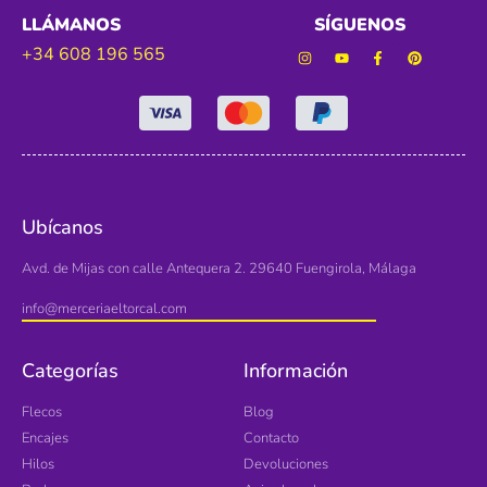
LLÁMANOS
SÍGUENOS
+34 608 196 565
Ubícanos
Avd. de Mijas con calle Antequera 2. 29640 Fuengirola, Málaga
info@merceriaeltorcal.com
Categorías
Información
Flecos
Blog
Encajes
Contacto
Hilos
Devoluciones