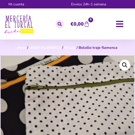
Mi cuenta
Envíos 24h-1 semana
0
€
0,00
Inicio
/
MODA FLAMENCA
/
Bolsos
/ Bolsillo traje flamenca