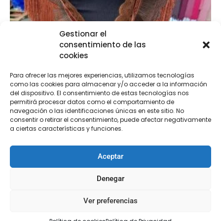
Gestionar el
consentimiento de las
cookies
Para ofrecer las mejores experiencias, utilizamos tecnologías
como las cookies para almacenar y/o acceder a la información
del dispositivo. El consentimiento de estas tecnologías nos
permitirá procesar datos como el comportamiento de
navegación o las identificaciones únicas en este sitio. No
consentir o retirar el consentimiento, puede afectar negativamente
a ciertas características y funciones.
Mantoncillo Desigual
Aceptar
€
69,95
-
€
99,95
Denegar
Seleccionar opciones
Ver preferencias