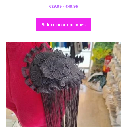
€
29,95
-
€
49,95
Seleccionar opciones