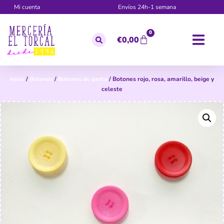
Mi cuenta
Envíos 24h-1 semana
0
€
0,00
Inicio
/
Botones
/
Botones de pasta
/ Botones rojo, rosa, amarillo, beige y
celeste