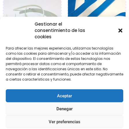
Gestionar el
consentimiento de las
cookies
Para ofrecer las mejores experiencias, utilizamos tecnologías
como las cookies para almacenar y/o acceder a la información
del dispositivo. El consentimiento de estas tecnologías nos
Diademas para forrar de
Lazo bandera azul y
permitirá procesar datos como el comportamiento de
pasta
blanca
navegación o las identificaciones únicas en este sitio. No
consentir o retirar el consentimiento, puede afectar negativamente
€
1,25
-
€
2,25
€
3,00
-
€
3,30
a ciertas características y funciones.
Seleccionar
Seleccionar
Aceptar
opciones
opciones
Denegar
Ver preferencias