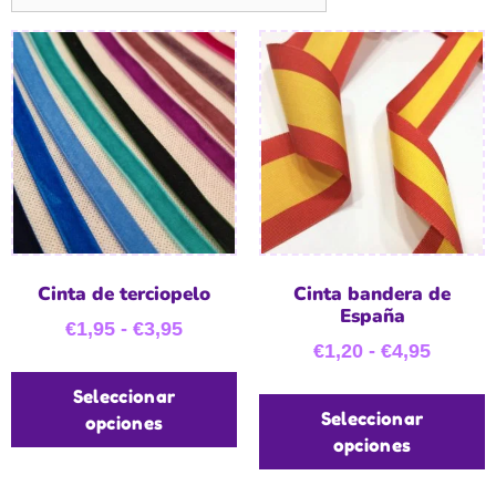
Cinta de terciopelo
Cinta bandera de
España
€
1,95
-
€
3,95
€
1,20
-
€
4,95
Seleccionar
Seleccionar
opciones
opciones