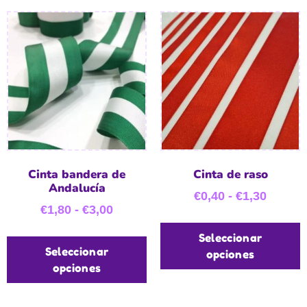
Cinta bandera de
Cinta de raso
Andalucía
€
0,40
-
€
1,30
€
1,80
-
€
3,00
Seleccionar
Seleccionar
opciones
opciones