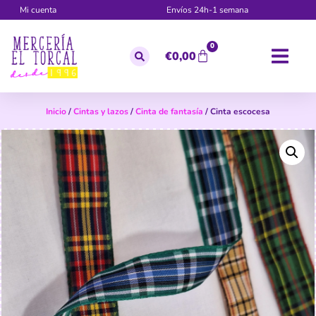
Mi cuenta
Envíos 24h-1 semana
0
€
0,00
Inicio
/
Cintas y lazos
/
Cinta de fantasía
/ Cinta escocesa