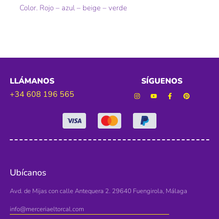
Color. Rojo – azul – beige – verde
LLÁMANOS
SÍGUENOS
+34 608 196 565
Ubícanos
Avd. de Mijas con calle Antequera 2. 29640 Fuengirola, Málaga
info@merceriaeltorcal.com