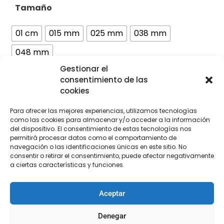
Tamaño
01 cm
015 mm
025 mm
038 mm
048 mm
Gestionar el
Color
consentimiento de las
cookies
Para ofrecer las mejores experiencias, utilizamos tecnologías
como las cookies para almacenar y/o acceder a la información
del dispositivo. El consentimiento de estas tecnologías nos
permitirá procesar datos como el comportamiento de
navegación o las identificaciones únicas en este sitio. No
Añadir al carrito
consentir o retirar el consentimiento, puede afectar negativamente
a ciertas características y funciones.
Aceptar
[Las unidades seleccionadas son en
METROS
]
Denegar