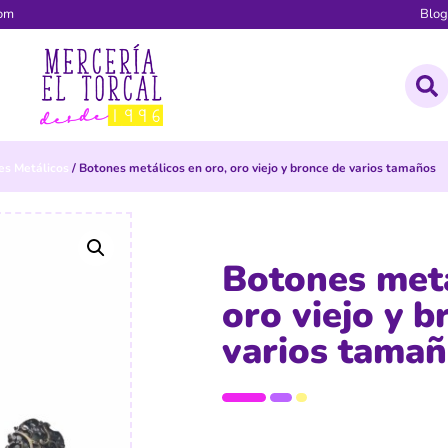
com
Blo
es Metálicos
/ Botones metálicos en oro, oro viejo y bronce de varios tamaños
Botones metá
oro viejo y b
varios tama