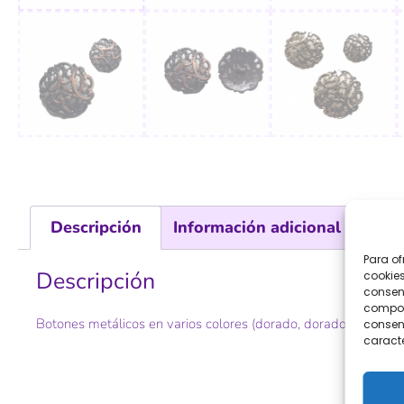
Descripción
Información adicional
Para of
Descripción
cookies
consent
comport
Botones metálicos en varios colores (dorado, dorado viejo y c
consent
caracte