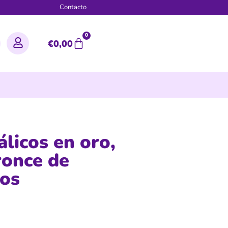
g
Contacto
0
€
0,00
licos en oro,
ronce de
ños