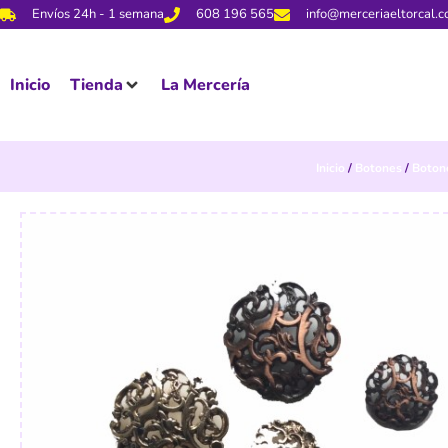
Envíos 24h - 1 semana
608 196 565
info@merceriaeltorcal.
Inicio
Tienda
La Mercería
Inicio
/
Botones
/
Boton