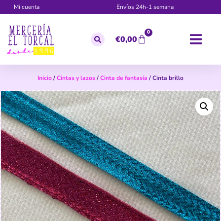
Mi cuenta
Envíos 24h-1 semana
0
€
0,00
Inicio
/
Cintas y lazos
/
Cinta de fantasía
/ Cinta brillo