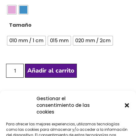
Tamaño
010 mm / 1 cm
015 mm
020 mm / 2cm
Añadir al carrito
[Las unidades seleccionadas son en
METROS
]
Gestionar el
consentimiento de las
cookies
Para ofrecer las mejores experiencias, utilizamos tecnologías
como las cookies para almacenar y/o acceder a la información
COMPRA
ENVÍO 24-48H
TIENDA FÍSICA
del dispositivo. El consentimiento de estas tecnologías nos