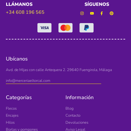
LLÁMANOS
SÍGUENOS
+34 608 196 565
Ubícanos
Avd. de Mijas con calle Antequera 2. 29640 Fuengirola, Málaga
info@merceriaeltorcal.com
Categorías
Información
Flecos
Blog
Encajes
Contacto
Hilos
Devoluciones
Borlas y pompones
Aviso Legal