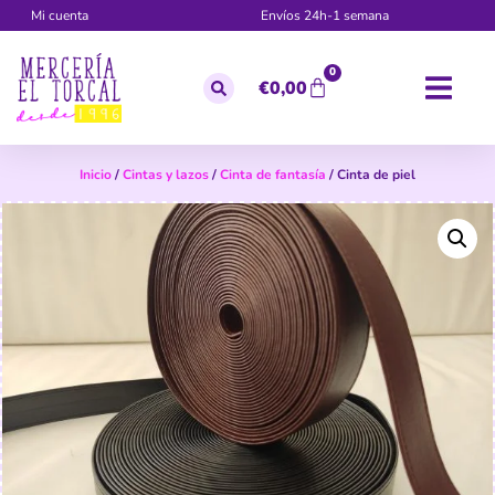
Mi cuenta
Envíos 24h-1 semana
0
€
0,00
Inicio
/
Cintas y lazos
/
Cinta de fantasía
/ Cinta de piel