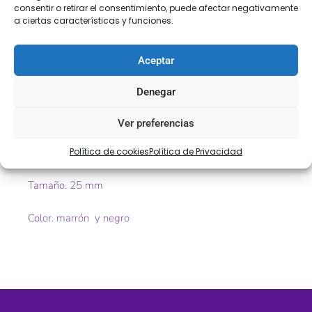
Descripción
Información adicional
consentir o retirar el consentimiento, puede afectar negativamente
a ciertas características y funciones.
Valoraciones (0)
Aceptar
Descripción
Denegar
Cinta piel/polipiel ideal para asas de bolsos, cinturones,
etc
Ver preferencias
Política de cookies
Política de Privacidad
Ref. ti0012
Tamaño. 25 mm
Color. marrón y negro