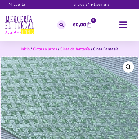
Mi cuenta
Envíos 24h-1 semana
0
€
0,00
Inicio
/
Cintas y lazos
/
Cinta de fantasía
/ Cinta Fantasía