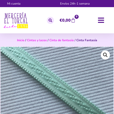
Mi cuenta
Envíos 24h-1 semana
0
€
0,00
Inicio
/
Cintas y lazos
/
Cinta de fantasía
/ Cinta Fantasía