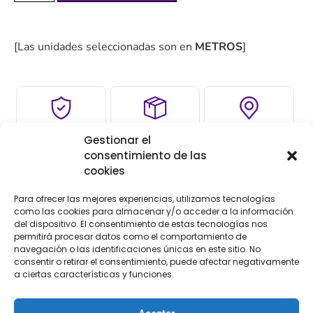
[Las unidades seleccionadas son en
METROS
]
COMPRA
ENVÍO 24-48H
TIENDA FÍSICA
Gestionar el
SEGURA
consentimiento de las
cookies
Para ofrecer las mejores experiencias, utilizamos tecnologías
Descripción
Información adicional
como las cookies para almacenar y/o acceder a la información
del dispositivo. El consentimiento de estas tecnologías nos
permitirá procesar datos como el comportamiento de
Valoraciones (0)
navegación o las identificaciones únicas en este sitio. No
consentir o retirar el consentimiento, puede afectar negativamente
Descripción
a ciertas características y funciones.
Cinta fantasía de 6 mm