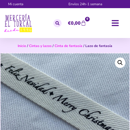
Mi cuenta
Envíos 24h-1 semana
0
€
0,00
Inicio
/
Cintas y lazos
/
Cinta de fantasía
/ Lazo de fantasía