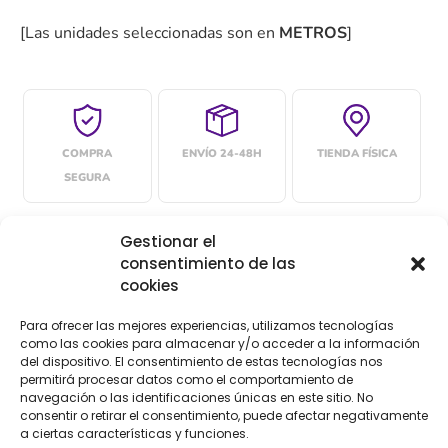
[Las unidades seleccionadas son en
METROS
]
COMPRA
ENVÍO 24-48H
TIENDA FÍSICA
SEGURA
Gestionar el
consentimiento de las
Descripción
Información adicional
cookies
Valoraciones (0)
Para ofrecer las mejores experiencias, utilizamos tecnologías
como las cookies para almacenar y/o acceder a la información
Descripción
del dispositivo. El consentimiento de estas tecnologías nos
permitirá procesar datos como el comportamiento de
navegación o las identificaciones únicas en este sitio. No
Lazo de fantasía de navidad con texto de «Feliz
consentir o retirar el consentimiento, puede afectar negativamente
a ciertas características y funciones.
navidad» escrito en varios idiomas