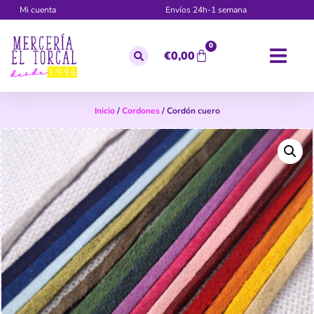
Mi cuenta
Envíos 24h-1 semana
0
€
0,00
Inicio
/
Cordones
/ Cordón cuero