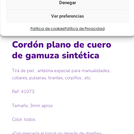
Denegar
Descripción
Información adicional
Ver preferencias
Descripción
Política de cookies
Política de Privacidad
Cordón plano de cuero
de gamuza sintética
Tira de piel , antelina especial para manualidades,
collares, pulseras, tirantes, corpiños , etc.
Ref. 41073
Tamaño. 3mm aprox
Color. todos
«Con mercería el torcal no dejarás de diseñar»