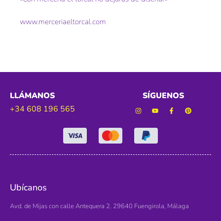
www.merceriaeltorcal.com
LLÁMANOS
SÍGUENOS
+34 608 196 565
Ubícanos
Avd. de Mijas con calle Antequera 2. 29640 Fuengirola, Málaga