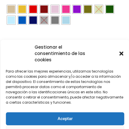
Gestionar el
Añadir al carrito
consentimiento de las
cookies
Para ofrecer las mejores experiencias, utilizamos tecnologías
[Las unidades seleccionadas son en
METROS
]
como las cookies para almacenar y/o acceder a la información
del dispositivo. El consentimiento de estas tecnologías nos
permitirá procesar datos como el comportamiento de
navegación o las identificaciones únicas en este sitio. No
consentir o retirar el consentimiento, puede afectar negativamente
a ciertas características y funciones.
COMPRA
ENVÍO 24-48H
TIENDA FÍSICA
SEGURA
Aceptar