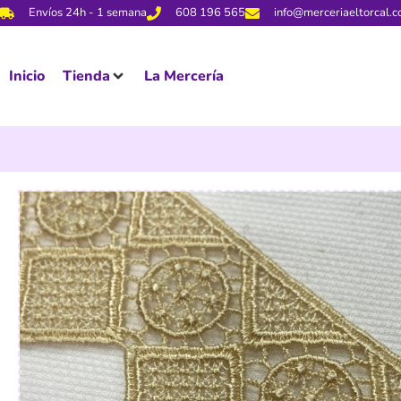
Envíos 24h - 1 semana
608 196 565
info@merceriaeltorcal.
Inicio
Tienda
La Mercería