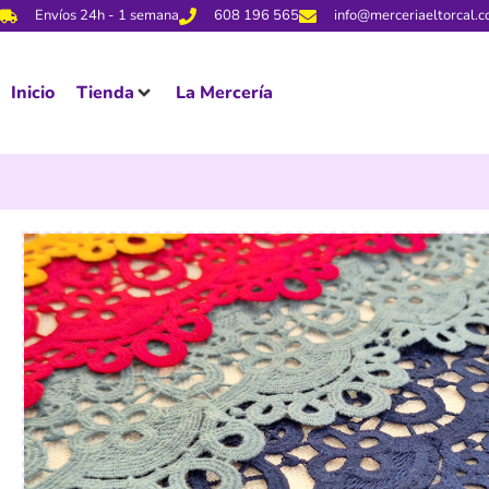
Envíos 24h - 1 semana
608 196 565
info@merceriaeltorcal.
Inicio
Tienda
La Mercería