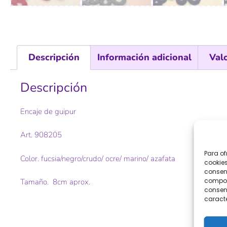
Descripción
Información adicional
Val
Descripción
Encaje de guipur
Art. 908205
Para of
Color. fucsia/negro/crudo/ ocre/ marino/ azafata
cookies
consent
comport
Tamaño. 8cm aprox.
consent
caracte