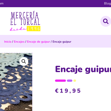
com
Blo
Inicio
/
Encajes
/
Encaje de guipur
/ Encaje guipur
Encaje guipu
€
19,95