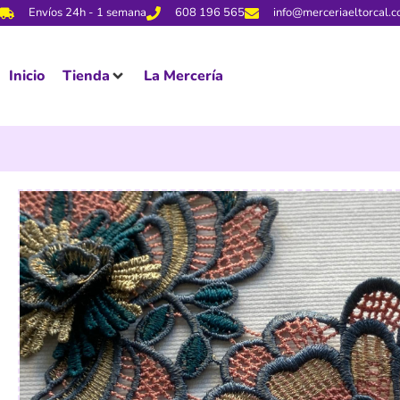
Envíos 24h - 1 semana
608 196 565
info@merceriaeltorcal.
Inicio
Tienda
La Mercería