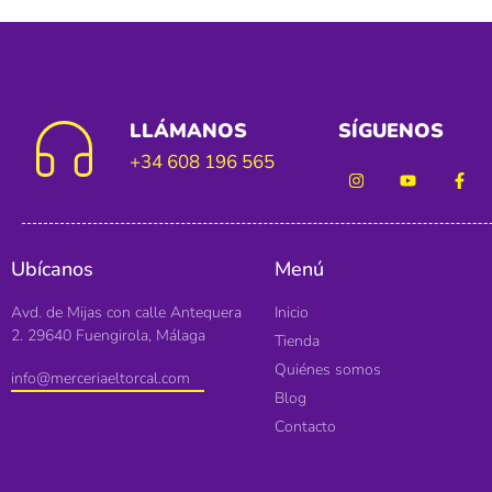
LLÁMANOS
SÍGUENOS
+34 608 196 565
Ubícanos
Menú
Avd. de Mijas con calle Antequera
Inicio
2. 29640 Fuengirola, Málaga
Tienda
Quiénes somos
info@merceriaeltorcal.com
Blog
Contacto