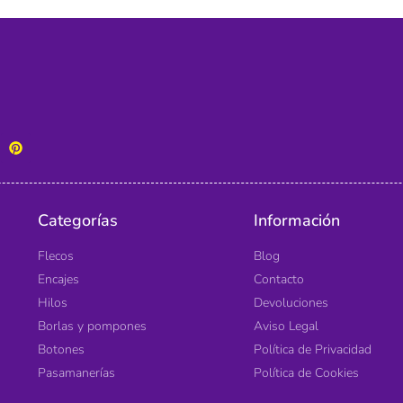
Categorías
Información
Flecos
Blog
Encajes
Contacto
Hilos
Devoluciones
Borlas y pompones
Aviso Legal
Botones
Política de Privacidad
Pasamanerías
Política de Cookies