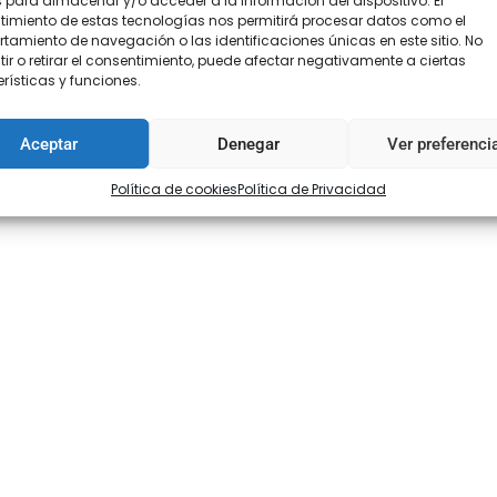
 para almacenar y/o acceder a la información del dispositivo. El
imiento de estas tecnologías nos permitirá procesar datos como el
amiento de navegación o las identificaciones únicas en este sitio. No
ir o retirar el consentimiento, puede afectar negativamente a ciertas
rísticas y funciones.
Aceptar
Denegar
Ver preferenci
Política de cookies
Política de Privacidad