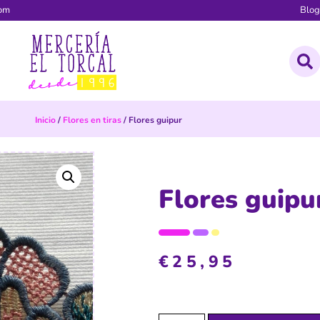
com
Blo
Inicio
/
Flores en tiras
/ Flores guipur
Flores guipu
€
25,95