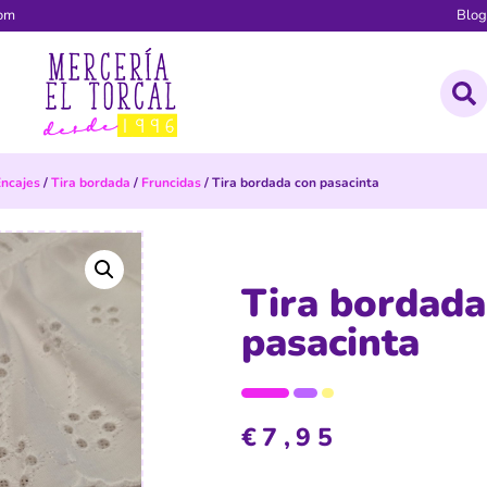
com
Blo
Encajes
/
Tira bordada
/
Fruncidas
/ Tira bordada con pasacinta
Tira bordada
pasacinta
€
7,95