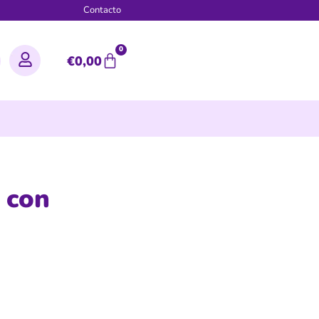
g
Contacto
0
€
0,00
 con