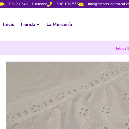
Envíos 24h - 1 semana
608 196 565
info@merceriaeltorcal.
Inicio
Tienda
La Mercería
Inicio
/