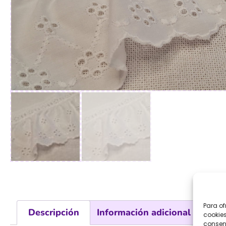
Para of
Descripción
Información adicional
Val
cookies
consent