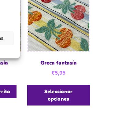
as
asía
Greca fantasía
€
5,95
rrito
Seleccionar
opciones