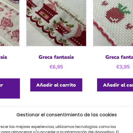
sía
Greca fantasía
Greca fant
€
6,95
€
3,95
ar
Añadir al carrito
Añadir al ca
Gestionar el consentimiento de las cookies
recer las mejores experiencias, utilizamos tecnologías como las
 para almacenar y/o acceder a la información del dispositivo. El