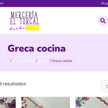
com
Blo
Greca cocina
Inicio
/
Pasamanerias
/
Grecas
/ Greca cocina
8 resultados