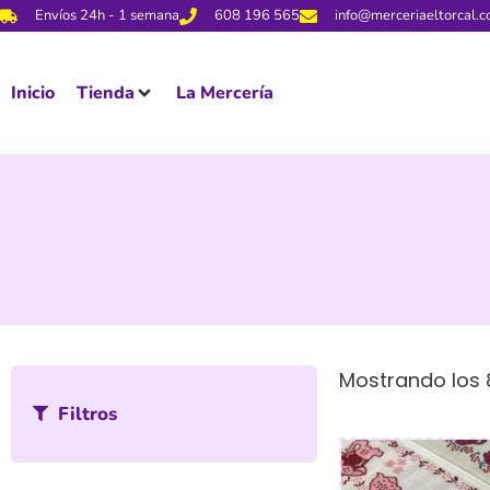
Envíos 24h - 1 semana
608 196 565
info@merceriaeltorcal.
Inicio
Tienda
La Mercería
Mostrando los 
Filtros