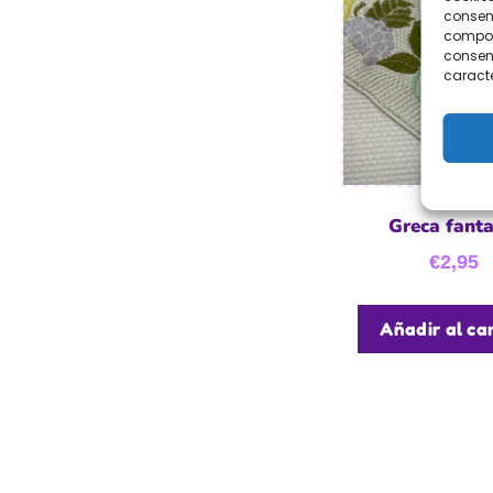
consent
comport
consent
caracte
Greca fanta
€
2,95
Añadir al car