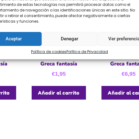
imiento de estas tecnologías nos permitirá procesar datos como el
amiento de navegación o las identificaciones únicas en este sitio. No
ir o retirar el consentimiento, puede afectar negativamente a ciertas
rísticas y funciones.
Aceptar
Denegar
Ver preferenci
Política de cookies
Política de Privacidad
sía
Greca fantasía
Greca fant
€
1,95
€
6,95
rito
Añadir al carrito
Añadir al ca