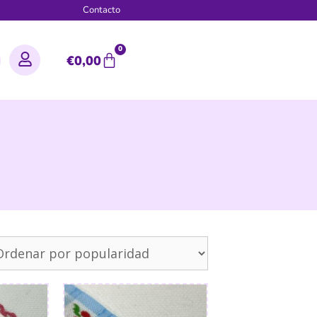
g
Contacto
0
€
0,00