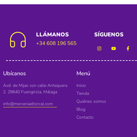
LLÁMANOS
SÍGUENOS
+34 608 196 565
Ubícanos
Menú
Avd. de Mijas con calle Antequera
Inicio
2. 29640 Fuengirola, Málaga
Tienda
Quiénes somos
info@merceriaeltorcal.com
Blog
Contacto