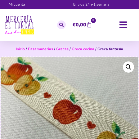
Mi cuenta
Envíos 24h-1 semana
0
€
0,00
Inicio
/
Pasamanerias
/
Grecas
/
Greca cocina
/ Greca fantasía