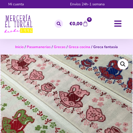
Mi cuenta
Envíos 24h-1 semana
0
€
0,00
Inicio
/
Pasamanerias
/
Grecas
/
Greca cocina
/ Greca fantasía