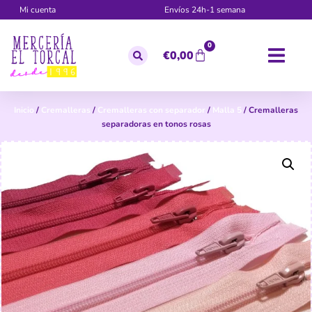
Mi cuenta
Envíos 24h-1 semana
0
€
0,00
Inicio
/
Cremalleras
/
Cremalleras con separador
/
Malla 5
/ Cremalleras
separadoras en tonos rosas