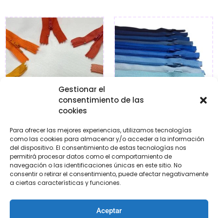
Gestionar el
consentimiento de las
cookies
Para ofrecer las mejores experiencias, utilizamos tecnologías
Cremalleras básicas
Cremalleras
como las cookies para almacenar y/o acceder a la información
naranjas y corales
separadoras en tonos
del dispositivo. El consentimiento de estas tecnologías nos
azules
permitirá procesar datos como el comportamiento de
€
1,10
-
€
1,80
navegación o las identificaciones únicas en este sitio. No
€
2,60
-
€
4,80
consentir o retirar el consentimiento, puede afectar negativamente
a ciertas características y funciones.
Seleccionar
Seleccionar
opciones
opciones
Aceptar