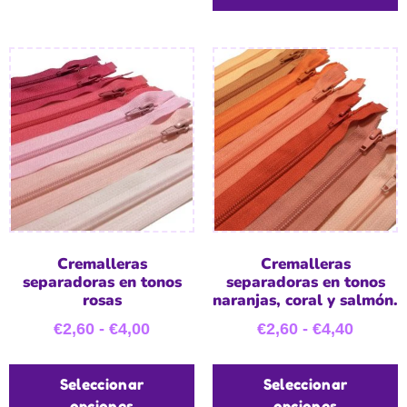
Cremalleras
Cremalleras
separadoras en tonos
separadoras en tonos
rosas
naranjas, coral y salmón.
€
2,60
-
€
4,00
€
2,60
-
€
4,40
Seleccionar
Seleccionar
opciones
opciones