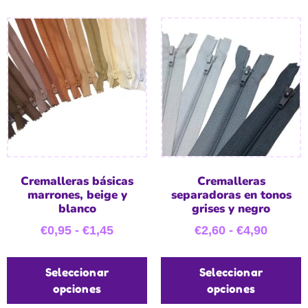
Cremalleras básicas
Cremalleras
marrones, beige y
separadoras en tonos
blanco
grises y negro
€
0,95
-
€
1,45
€
2,60
-
€
4,90
Seleccionar
Seleccionar
opciones
opciones