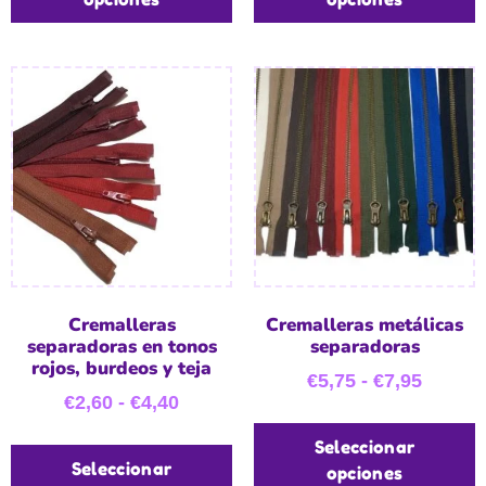
Cremalleras
Cremalleras metálicas
separadoras en tonos
separadoras
rojos, burdeos y teja
€
5,75
-
€
7,95
€
2,60
-
€
4,40
Seleccionar
Seleccionar
opciones