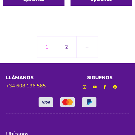
1
2
→
LLÁMANOS
SÍGUENOS
+34 608 196 565
Ubícanos