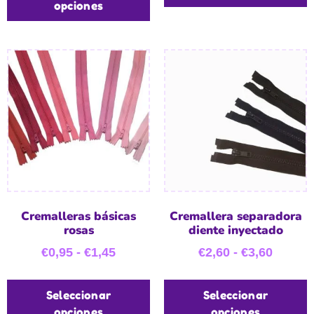
opciones
Cremalleras básicas
Cremallera separadora
rosas
diente inyectado
€
0,95
-
€
1,45
€
2,60
-
€
3,60
Seleccionar
Seleccionar
opciones
opciones