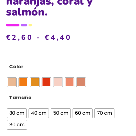
naranjas, coral y
salmón.
€
2,60
-
€
4,40
Color
Tamaño
30 cm
40 cm
50 cm
60 cm
70 cm
80 cm