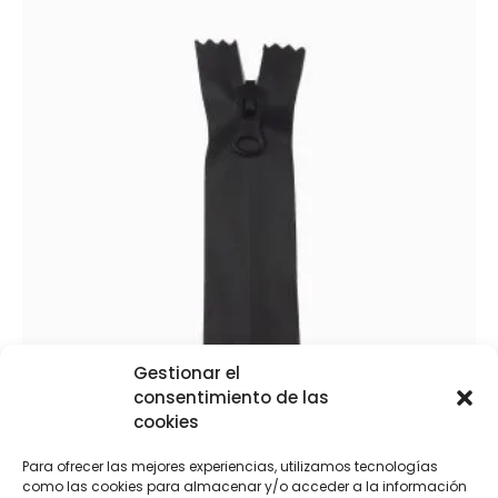
Gestionar el
consentimiento de las
cookies
Cremallera de neopreno separadora
€
7,95
-
€
10,95
Para ofrecer las mejores experiencias, utilizamos tecnologías
como las cookies para almacenar y/o acceder a la información