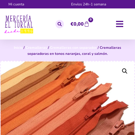
Mi cuenta
Envíos 24h-1 semana
0
€
0,00
Inicio
/
Cremalleras
/
Cremalleras con separador
/ Cremalleras
separadoras en tonos naranjas, coral y salmón.